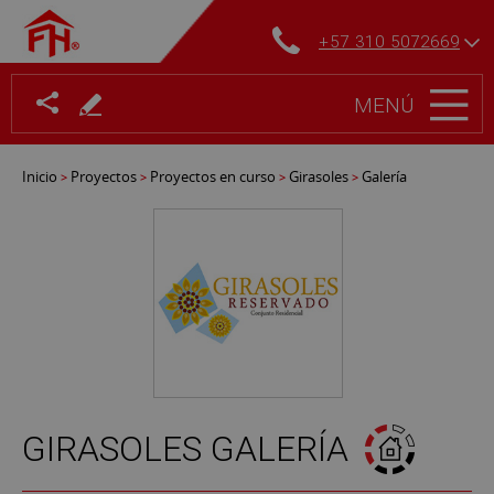
+57 310 5072669
MENÚ
Inicio
Proyectos
Proyectos en curso
Girasoles
Galería
>
>
>
>
GIRASOLES GALERÍA