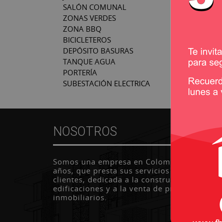
SALÓN COMUNAL
ZONAS VERDES
ZONA BBQ
BICICLETEROS
DEPÓSITO BASURAS
TANQUE AGUA
PORTERÍA
SUBESTACIÓN ELECTRICA
NOSOTROS
Somos una empresa en Colombia con más 
años, que presta sus servicios a todo tipo 
clientes, dedicada a la construcción de
edificaciones y a la venta de proyectos
inmobiliarios.
LEE