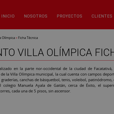
INICIO
NOSOTROS
PROYECTOS
CLIENTES
la Olímpica
Ficha Técnica
>
TO VILLA OLÍMPICA FIC
alizado en la parte nor-occidental de la ciudad de Facatativá
 de la Villa Olímpica municipal, la cual cuenta con campos depor
graderías, canchas de básquetbol, tenis, voleibol, patinódromo, c
l colegio Manuela Ayala de Gaitán, cerca de Éxito, el supe
orres, cada una de 5 pisos, sin ascensor.