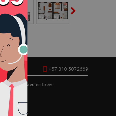
+57 310 5072669
aremos con usted en breve.