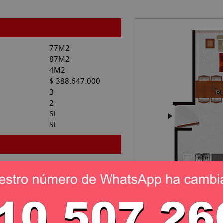
77M2
87M2
4M2
$ 388.647.000
3
2
SI
SI
1 O 2
SI
SI
N/A
SI
SI