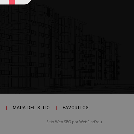
|
MAPA DEL SITIO
|
FAVORITOS
Sitio Web SEO
por
WebFindYou